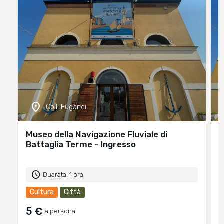
location_on
Colli Euganei
Museo della Navigazione Fluviale di
M
Battaglia Terme - Ingresso
B
g
schedule
Duarata: 1 ora
Cultura
Città
5 €
a persona