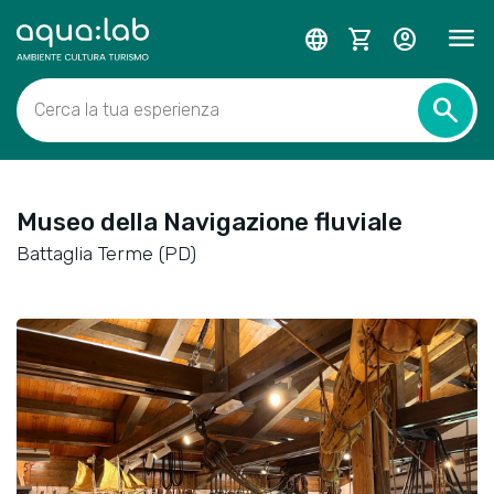
menu
language
shopping_cart
account_circle
search
Cerca la tua esperienza
Museo della Navigazione fluviale
Battaglia Terme (PD)