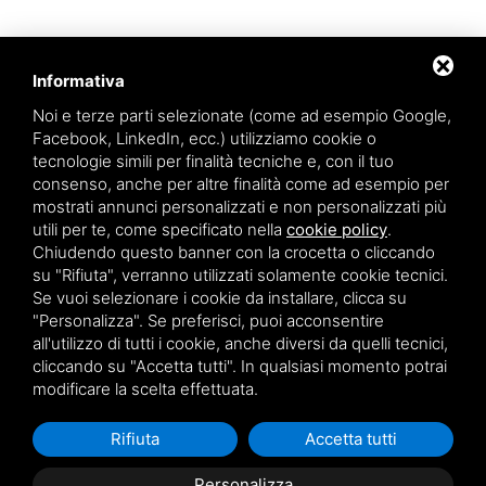
Informativa
Noi e terze parti selezionate (come ad esempio Google,
Facebook, LinkedIn, ecc.) utilizziamo cookie o
tecnologie simili per finalità tecniche e, con il tuo
consenso, anche per altre finalità come ad esempio per
mostrati annunci personalizzati e non personalizzati più
utili per te, come specificato nella
cookie policy
.
Aqua srl - Via Romea Comunale, 277/A - 45019 Taglio di Po (RO) - P.IVA e
Chiudendo questo banner con la crocetta o cliccando
Codice Fiscale: 01200790291
su "Rifiuta", verranno utilizzati solamente cookie tecnici.
Questo sito è protetto da Google reCAPTCHA v3,
Privacy Policy
e
Se vuoi selezionare i cookie da installare, clicca su
Terms of Service
di Google.
"Personalizza". Se preferisci, puoi acconsentire
* Inserendo la tua e-mail accetti la nostra privacy policy.
all'utilizzo di tutti i cookie, anche diversi da quelli tecnici,
cliccando su "Accetta tutti". In qualsiasi momento potrai
modificare la scelta effettuata.
Rifiuta
Accetta tutti
Personalizza