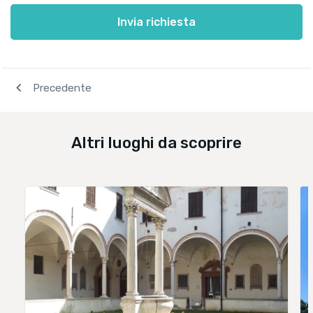
Invia richiesta
navigate_before
Precedente
Altri luoghi da scoprire