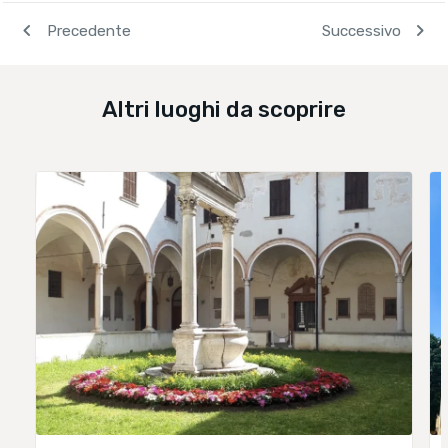
navigate_before
chevron_right
Precedente
Successivo
Altri luoghi da scoprire