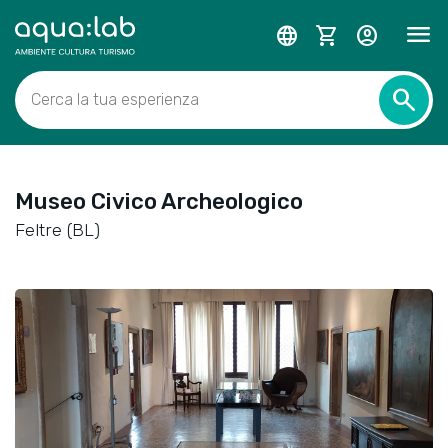
menu
language
shopping_cart
account_circle
search
Cerca la tua esperienza
Museo Civico Archeologico
Feltre (BL)