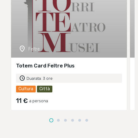
location_on
Feltre
Totem Card Feltre Plus
T
schedule
Duarata: 3 ore
Cultura
Città
11 €
a persona