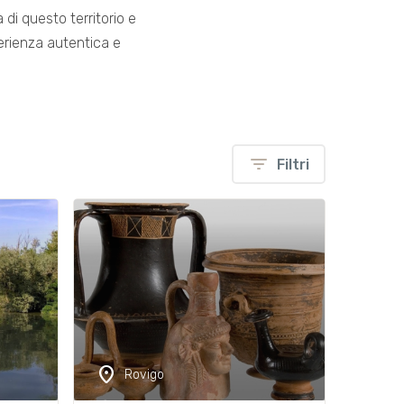
 di questo territorio e
perienza autentica e
filter_list
Filtri
location_on
Rovigo