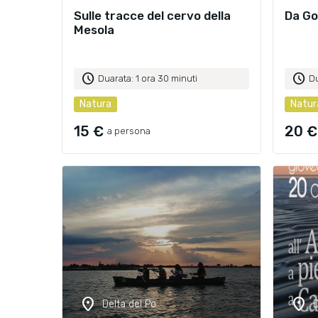
Sulle tracce del cervo della
Da Gor
Mesola
schedule
schedule
Duarata: 1 ora 30 minuti
Du
Natura
Natur
15 €
20 €
a persona
location_on
location_on
Delta del Po
D