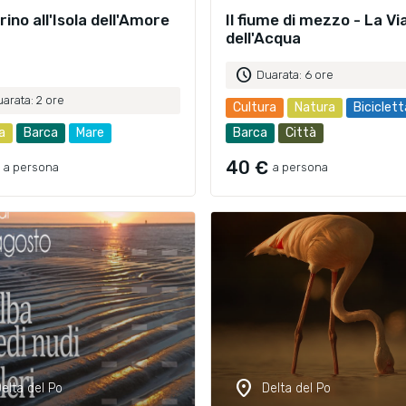
ino all'Isola dell'Amore
Il fiume di mezzo - La Vi
dell'Acqua
schedule
Duarata: 6 ore
arata: 2 ore
Cultura
Natura
Biciclett
a
Barca
Mare
Barca
Città
40 €
a persona
a persona
location_on
elta del Po
Delta del Po