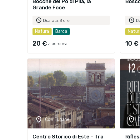
Bocche del Po di Pila, la
Bosco
Grande Foce
schedule
schedule
Duarata: 3 ore
Du
Natura
Barca
Natur
20 €
10 €
a persona
location_on
location_on
Colli Euganei
D
Centro Storico di Este - Tra
Rifles