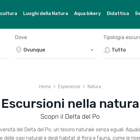
 cultura
Luoghi della Natura
Aqua bikery
Didattica
Se
Dove
Tipologia escur
location_on
style
Ovunque
Tutto
Home
Esperienze
Natura
Escursioni nella natura
Scopri il Delta del Po
diversità del Delta del Po, un tesoro naturale senza eguali. Aqualab
e delle oasi naturali e degli habitat di flora e fauna, come le rise