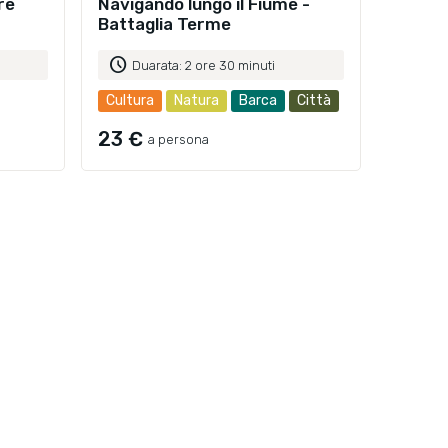
ore
Navigando lungo il Fiume -
Battaglia Terme
schedule
Duarata: 2 ore 30 minuti
Cultura
Natura
Barca
Città
23 €
a persona