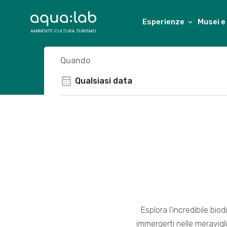
Esperienze
Musei e
Quando
calendar_month
Esplora l'incredibile bio
immergerti nelle meravigli