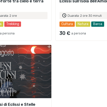
forte tra cielo e terra
Eclissi sull'Isola dell'Am
schedule
arata: 2 ore
Duarata: 2 ore 30 minuti
a
Trekking
Cultura
Natura
Barca
30 €
a persona
a persona
elta del Po
si di Eclissi e Stelle