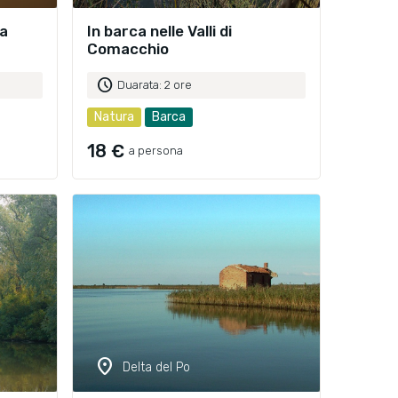
ra
In barca nelle Valli di
Comacchio
schedule
Duarata: 2 ore
Natura
Barca
18 €
a persona
location_on
Delta del Po