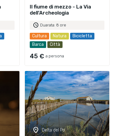
a
Il fiume di mezzo - La Via
dell'Archeologia
schedule
Duarata: 8 ore
a
Cultura
Natura
Bicicletta
Barca
Città
45 €
a persona
location_on
Delta del Po