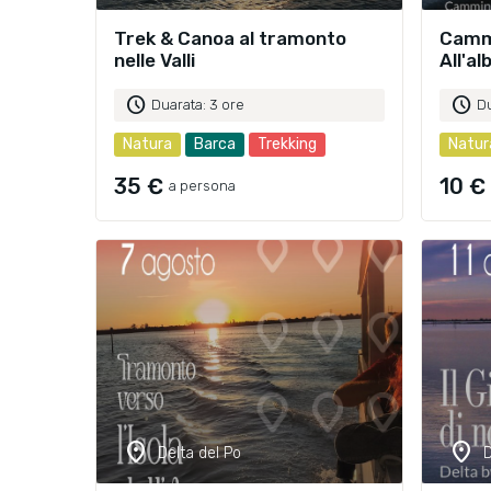
Trek & Canoa al tramonto
Cammi
nelle Valli
All'al
schedule
schedule
Duarata: 3 ore
Du
Natura
Barca
Trekking
Natur
35 €
10 €
a persona
location_on
location_on
Delta del Po
D