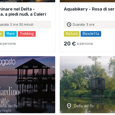
nare nel Delta -
Aquabikery - Rosa di se
ba, a piedi nudi, a Caleri
schedule
arata: 2 ore 30 minuti
Duarata: 3 ore
a
Mare
Trekking
Natura
Bicicletta
20 €
a persona
a persona
location_on
elta del Po
Delta del Po