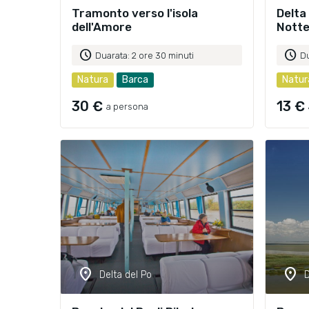
Tramonto verso l'isola
Delta 
dell'Amore
Nott
schedule
schedule
Duarata: 2 ore 30 minuti
Du
Natura
Barca
Natur
30 €
13 €
a persona
location_on
location_on
Delta del Po
D