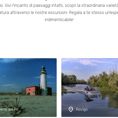
 Vivi l'incanto di paesaggi intatti, scopri la straordinaria varietà
atura attraverso le nostre escursioni. Regala a te stesso un'es
indimenticabile!
location_on
elta del Po
Rovigo