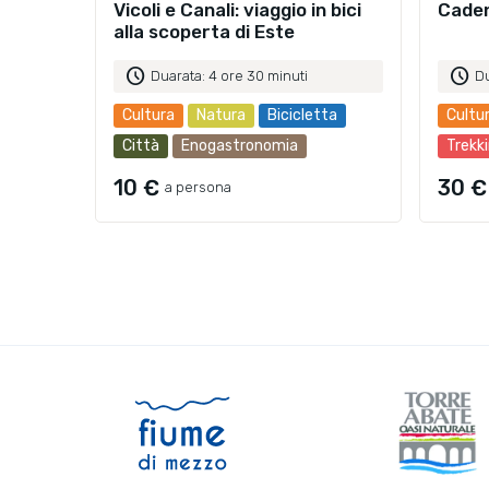
Vicoli e Canali: viaggio in bici
Caden
alla scoperta di Este
schedule
schedule
Duarata: 4 ore 30 minuti
Du
Cultura
Natura
Bicicletta
Cultu
Città
Enogastronomia
Trekk
10 €
30 €
a persona