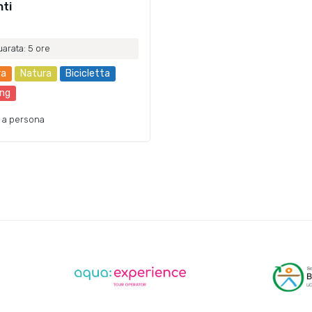
ti
arata: 5 ore
ra
Natura
Bicicletta
ing
a persona