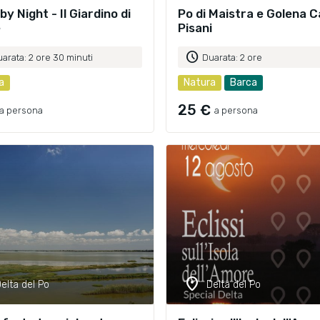
by Night - Il Giardino di
Po di Maistra e Golena C
e
Pisani
schedule
arata: 2 ore 30 minuti
Duarata: 2 ore
a
Natura
Barca
25 €
a persona
a persona
location_on
elta del Po
Delta del Po