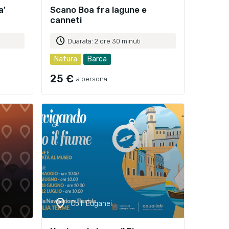
a'
Scano Boa fra lagune e
canneti
schedule
Duarata: 2 ore 30 minuti
Natura
Barca
25 €
a persona
location_on
Colli Euganei