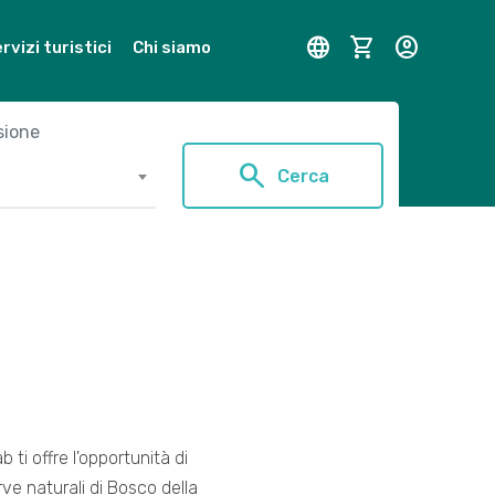
language
shopping_cart
account_circle
rvizi turistici
Chi siamo
sione
search
Cerca
 ti offre l'opportunità di
rve naturali di Bosco della