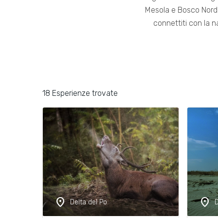
Mesola e Bosco Nordio.
connettiti con la n
18 Esperienze trovate
location_on
location_on
Delta del Po
D