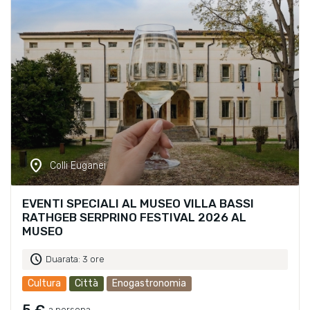
location_on
Colli Euganei
EVENTI SPECIALI AL MUSEO VILLA BASSI
RATHGEB SERPRINO FESTIVAL 2026 AL
MUSEO
schedule
Duarata: 3 ore
Cultura
Città
Enogastronomia
5 €
a persona