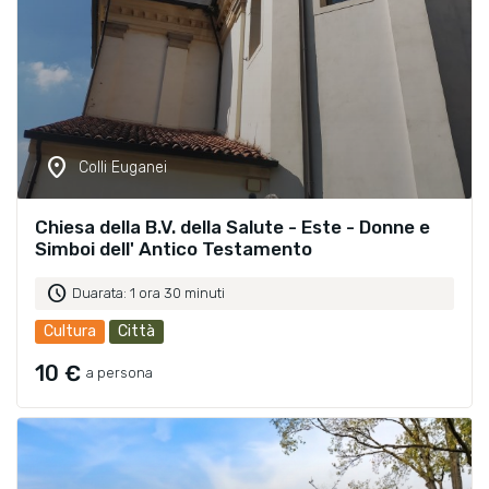
location_on
Colli Euganei
Chiesa della B.V. della Salute - Este - Donne e
Simboi dell' Antico Testamento
schedule
Duarata: 1 ora 30 minuti
Cultura
Città
10 €
a persona