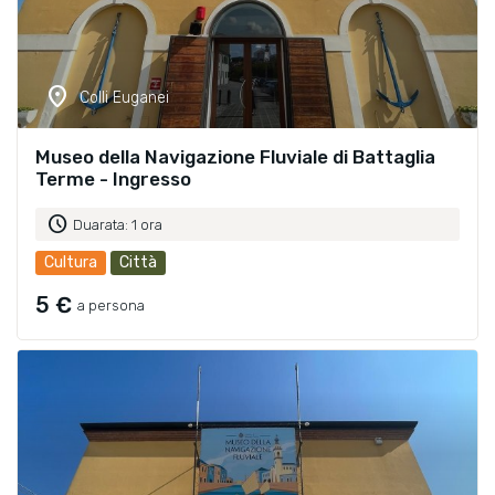
location_on
Colli Euganei
Museo della Navigazione Fluviale di Battaglia
Terme - Ingresso
schedule
Duarata: 1 ora
Cultura
Città
5 €
a persona