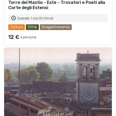
Torre del Mastio - Este - Trovatori e Poeti alla
Corte degli Estensi
schedule
Duarata: 1 ora 30 minuti
Cultura
Città
Enogastronomia
12 €
a persona