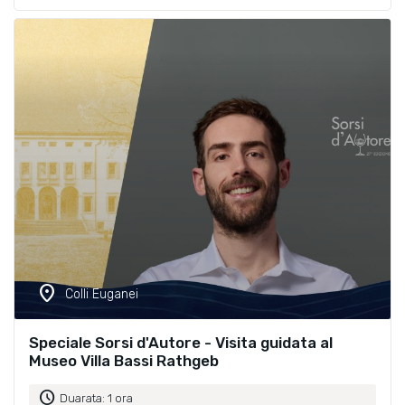
location_on
Colli Euganei
Speciale Sorsi d'Autore - Visita guidata al
Museo Villa Bassi Rathgeb
schedule
Duarata: 1 ora