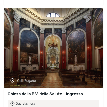
location_on
Colli Euganei
Chiesa della B.V. della Salute - Ingresso
schedule
Duarata: 1 ora