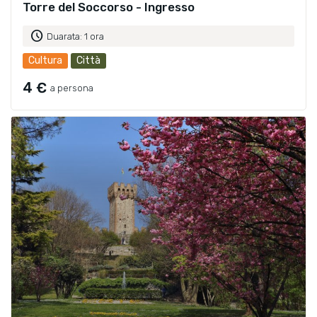
Torre del Soccorso - Ingresso
schedule
Duarata: 1 ora
Cultura
Città
4 €
a persona