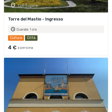
location_on
Colli Euganei
Torre del Mastio - Ingresso
schedule
Duarata: 1 ora
Cultura
Città
4 €
a persona