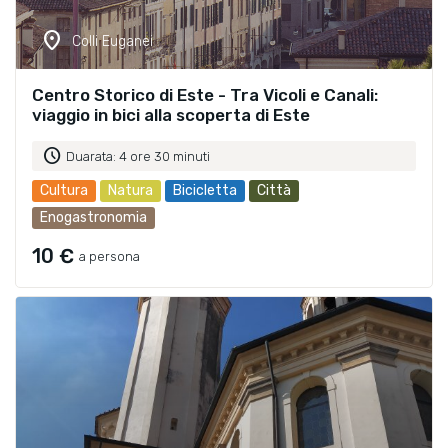
location_on
Colli Euganei
Centro Storico di Este - Tra Vicoli e Canali:
viaggio in bici alla scoperta di Este
schedule
Duarata: 4 ore 30 minuti
Cultura
Natura
Bicicletta
Città
Enogastronomia
10 €
a persona