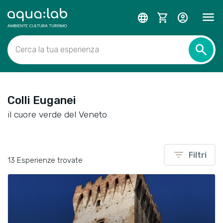
menu
language
shopping_cart
account_circle
search
Cerca la tua esperienza
Colli Euganei
il cuore verde del Veneto
filter_list
Filtri
13 Esperienze trovate