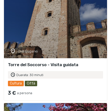
location_on
Colli Euganei
Torre del Soccorso - Visita guidata
schedule
Duarata: 30 minuti
Cultura
Città
3 €
a persona