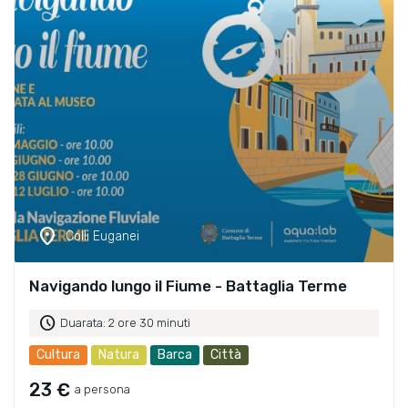
location_on
Colli Euganei
Navigando lungo il Fiume - Battaglia Terme
schedule
Duarata: 2 ore 30 minuti
Cultura
Natura
Barca
Città
23 €
a persona