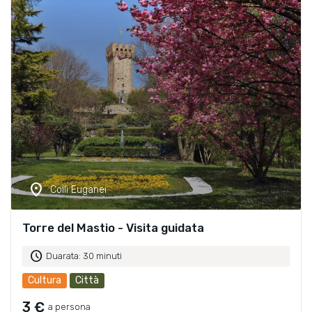
location_on
Colli Euganei
Torre del Mastio - Visita guidata
schedule
Duarata: 30 minuti
Cultura
Città
3 €
a persona