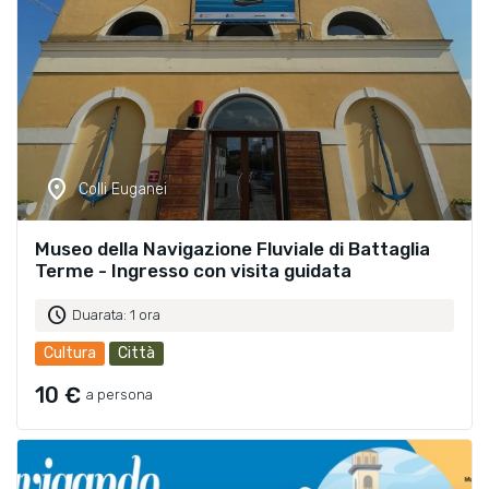
location_on
Colli Euganei
Museo della Navigazione Fluviale di Battaglia
Terme - Ingresso con visita guidata
schedule
Duarata: 1 ora
Cultura
Città
10 €
a persona