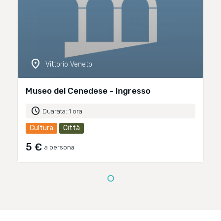
location_on
Vittorio Veneto
Museo del Cenedese - Ingresso
schedule
Duarata: 1 ora
Cultura
Città
5 €
a persona