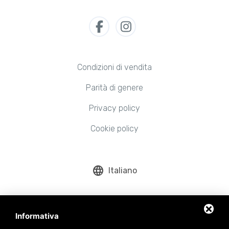
Condizioni di vendita
Parità di genere
Privacy policy
Cookie policy
language
Italiano
Informativa