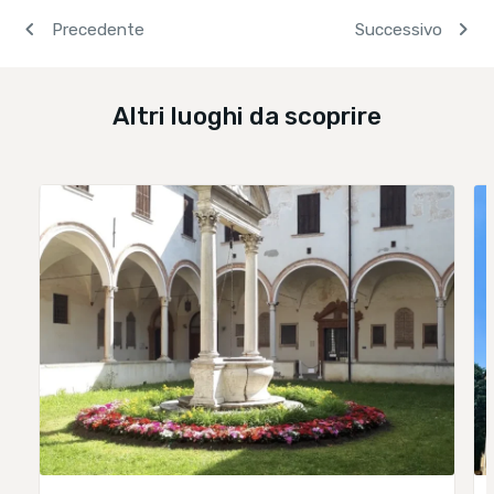
navigate_before
chevron_right
Precedente
Successivo
Altri luoghi da scoprire