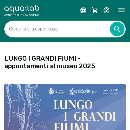
menu
language
shopping_cart
account_circle
search
Cerca la tua esperienza
LUNGO I GRANDI FIUMI -
appuntamenti al museo 2025